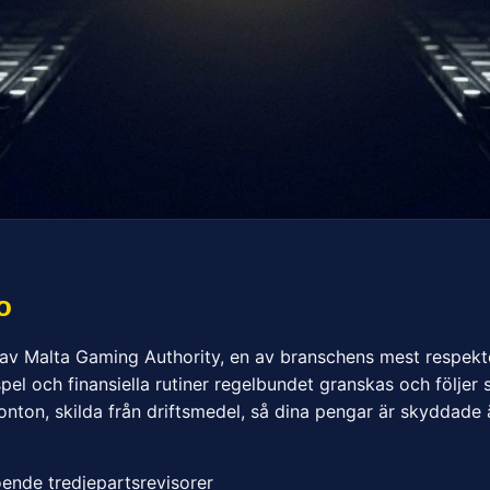
o
d av Malta Gaming Authority, en av branschens mest respek
pel och finansiella rutiner regelbundet granskas och följer 
nton, skilda från driftsmedel, så dina pengar är skyddade 
roende tredjepartsrevisorer