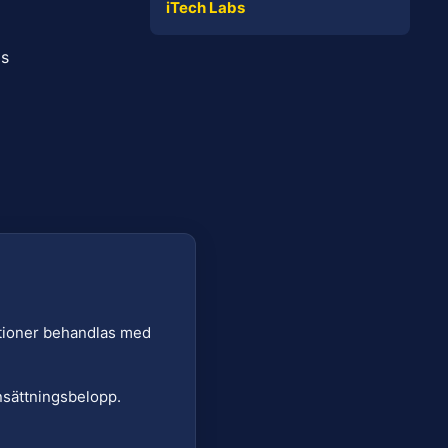
iTech Labs
ls
ktioner behandlas med
insättningsbelopp.