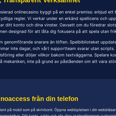
l, Transparent Verksamhet
nsierad onlinecasino byggt på en enkel premiss: erbjud ett b
ydliga regler. Vi verkar under en erkänd spellicens och upp
 ditt konto och dina vinster. Oavsett om du föredrar slots,
men designad för att låta dig fokusera på att spela utan frik
om genomförande snarare än löften. Spelbiblioteket uppdat
mar inte dagar, och vårt supportteam svarar utan scripts. 
föring eller döljer villkor bakom textväggarna. Spelare ko
på mekaniken, inte på grund av påståenden om att vara störs
inoaccess från din telefon
dant på mobil som på skrivbord. Öppna webbplatsen i din webbläsar
eomedelbar. Ditt konto, saldo och alla dina spelpreferenser synkronise