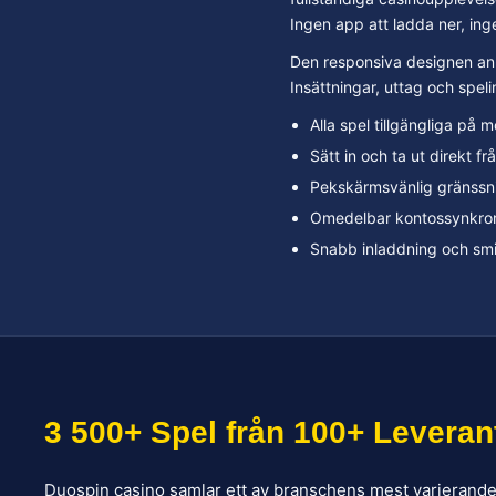
Ingen app att ladda ner, inge
Den responsiva designen anpa
Insättningar, uttag och spelin
Alla spel tillgängliga på 
Sätt in och ta ut direkt fr
Pekskärmsvänlig gränssnit
Omedelbar kontossynkron
Snabb inladdning och smi
3 500+ Spel från 100+ Leveran
Duospin casino samlar ett av branschens mest varierande 