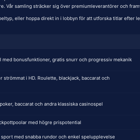
are. Vår samling sträcker sig över premiumleverantörer och framväx
ltyp, eller hoppa direkt in i lobbyn för att utforska titlar efter le
el med bonusfunktioner, gratis snurr och progressiv mekanik
r strömmat i HD. Roulette, blackjack, baccarat och
, poker, baccarat och andra klassiska casinospel
jackpottpoolar med högre prispotential
l sport med snabba rundor och enkel spelupplevelse