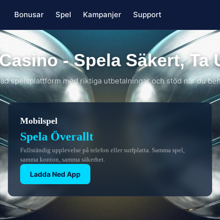
Bonusar
Spel
Kampanjer
Support
Casino - Spela Säkert, Ta 
ad spelsplattform med riktiga utbetalningar och stöd när du be
Mobilspel
Spela Överallt
Fullständig upplevelse på telefon eller surfplatta. Samma spel,
samma konton, samma säkerhet.
Ladda Ned App