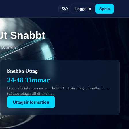
SV
Logga In
Spela
▾
Ut Snabbt
höver det.
Snabba Uttag
24-48 Timmar
Begär utbetalningar när som helst. De flesta uttag behandlas inom
två arbetsdagar till ditt konto.
Uttagsinformation