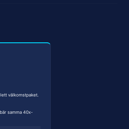
plett välkomstpaket.
rr bär samma 40x-