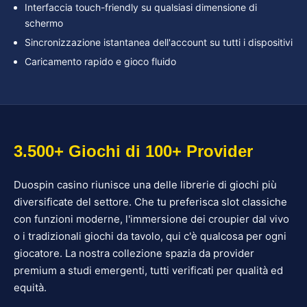
Interfaccia touch-friendly su qualsiasi dimensione di
schermo
Sincronizzazione istantanea dell'account su tutti i dispositivi
Caricamento rapido e gioco fluido
3.500+ Giochi di 100+ Provider
Duospin casino riunisce una delle librerie di giochi più
diversificate del settore. Che tu preferisca slot classiche
con funzioni moderne, l'immersione dei croupier dal vivo
o i tradizionali giochi da tavolo, qui c'è qualcosa per ogni
giocatore. La nostra collezione spazia da provider
premium a studi emergenti, tutti verificati per qualità ed
equità.