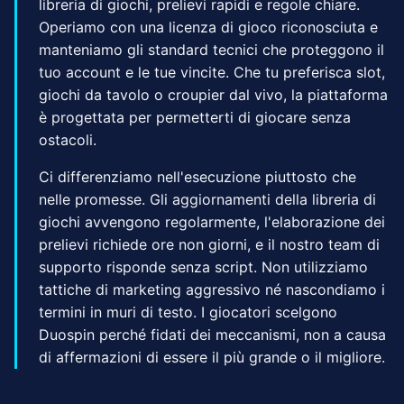
libreria di giochi, prelievi rapidi e regole chiare.
Operiamo con una licenza di gioco riconosciuta e
manteniamo gli standard tecnici che proteggono il
tuo account e le tue vincite. Che tu preferisca slot,
giochi da tavolo o croupier dal vivo, la piattaforma
è progettata per permetterti di giocare senza
ostacoli.
Ci differenziamo nell'esecuzione piuttosto che
nelle promesse. Gli aggiornamenti della libreria di
giochi avvengono regolarmente, l'elaborazione dei
prelievi richiede ore non giorni, e il nostro team di
supporto risponde senza script. Non utilizziamo
tattiche di marketing aggressivo né nascondiamo i
termini in muri di testo. I giocatori scelgono
Duospin perché fidati dei meccanismi, non a causa
di affermazioni di essere il più grande o il migliore.