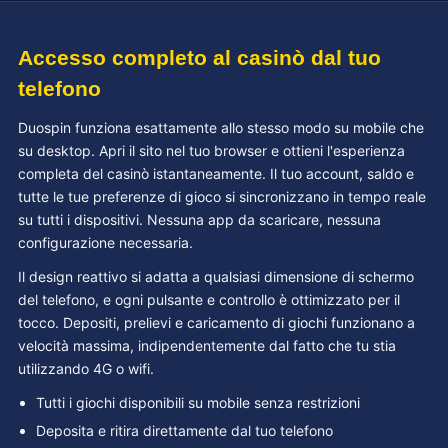
Accesso completo al casinò dal tuo
telefono
Duospin funziona esattamente allo stesso modo su mobile che
su desktop. Apri il sito nel tuo browser e ottieni l'esperienza
completa del casinò istantaneamente. Il tuo account, saldo e
tutte le tue preferenze di gioco si sincronizzano in tempo reale
su tutti i dispositivi. Nessuna app da scaricare, nessuna
configurazione necessaria.
Il design reattivo si adatta a qualsiasi dimensione di schermo
del telefono, e ogni pulsante e controllo è ottimizzato per il
tocco. Depositi, prelievi e caricamento di giochi funzionano a
velocità massima, indipendentemente dal fatto che tu stia
utilizzando 4G o wifi.
Tutti i giochi disponibili su mobile senza restrizioni
Deposita e ritira direttamente dal tuo telefono