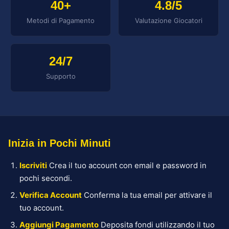
40+
4.8/5
Metodi di Pagamento
Valutazione Giocatori
24/7
Supporto
Inizia in Pochi Minuti
Iscriviti
Crea il tuo account con email e password in
pochi secondi.
Verifica Account
Conferma la tua email per attivare il
tuo account.
Aggiungi Pagamento
Deposita fondi utilizzando il tuo