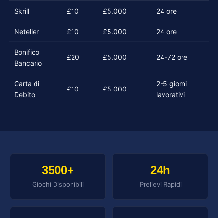
Skrill
£10
£5.000
24 ore
Neteller
£10
£5.000
24 ore
Bonifico
£20
£5.000
24-72 ore
Bancario
Carta di
2-5 giorni
£10
£5.000
Debito
lavorativi
3500+
24h
Giochi Disponibili
Prelievi Rapidi