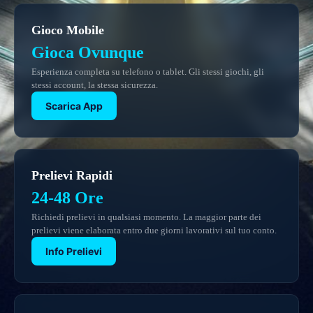
Gioco Mobile
Gioca Ovunque
Esperienza completa su telefono o tablet. Gli stessi giochi, gli
stessi account, la stessa sicurezza.
Scarica App
Prelievi Rapidi
24-48 Ore
Richiedi prelievi in qualsiasi momento. La maggior parte dei
prelievi viene elaborata entro due giorni lavorativi sul tuo conto.
Info Prelievi