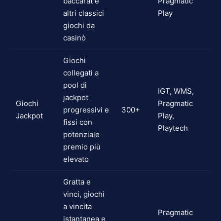
baccarat e
Pragmatic
altri classici
Play
giochi da
casinò
Giochi
collegati a
pool di
IGT, WMS,
jackpot
Giochi
Pragmatic
progressivi e
300+
Jackpot
Play,
fissi con
Playtech
potenziale
premio più
elevato
Gratta e
vinci, giochi
a vincita
Pragmatic
istantanea e