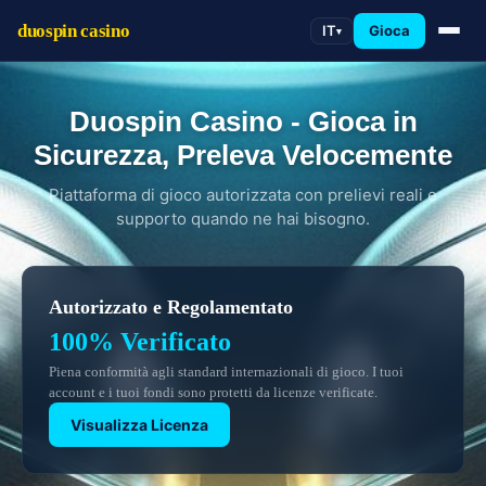
duospin casino
IT
Gioca
▾
Bonus
Duospin Casino - Gioca in
Giochi
Sicurezza, Preleva Velocemente
Piattaforma di gioco autorizzata con prelievi reali e
Promozioni
supporto quando ne hai bisogno.
Assistenza
Autorizzato e Regolamentato
100% Verificato
Piena conformità agli standard internazionali di gioco. I tuoi
account e i tuoi fondi sono protetti da licenze verificate.
Visualizza Licenza