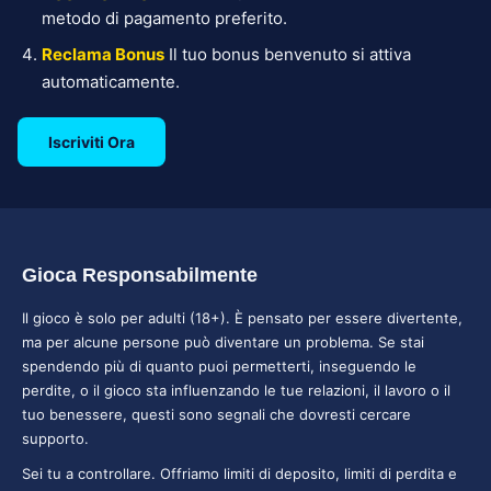
metodo di pagamento preferito.
Reclama Bonus
Il tuo bonus benvenuto si attiva
automaticamente.
Iscriviti Ora
Gioca Responsabilmente
Il gioco è solo per adulti (18+). È pensato per essere divertente,
ma per alcune persone può diventare un problema. Se stai
spendendo più di quanto puoi permetterti, inseguendo le
perdite, o il gioco sta influenzando le tue relazioni, il lavoro o il
tuo benessere, questi sono segnali che dovresti cercare
supporto.
Sei tu a controllare. Offriamo limiti di deposito, limiti di perdita e